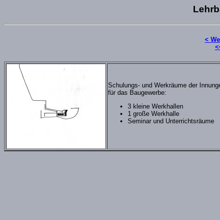
Lehrb
< We
<
Schulungs- und Werkräume der Innung
für das Baugewerbe:
3 kleine Werkhallen
1 große Werkhalle
Seminar und Unterrichtsräume