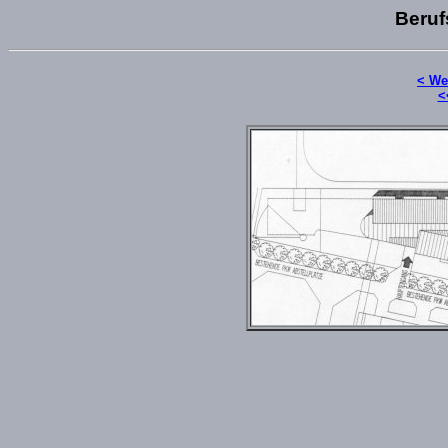
Beruf
< We
<